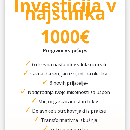
Investicija v
najstnika
1000€
Program vključuje:
✓
6 dnevna nastanitev v luksuzni vili
✓
savna, bazen, jacuzzi, mirna okolica
✓
6 novih prijateljev
✓
Nadgradnja tvoje miselnosti za uspeh
✓
Mir, organiziranost in fokus
✓
Delavnice s strokovnjaki iz prakse
✓
Transformativna izkušnja
✓
2x trening na dan