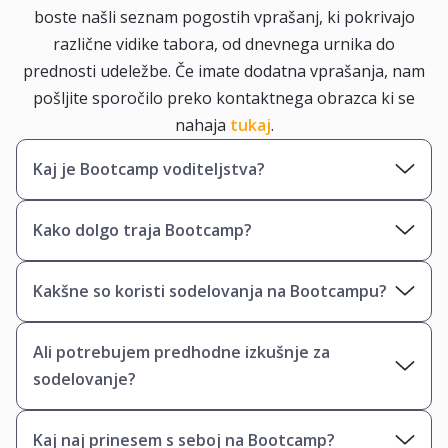
boste našli seznam pogostih vprašanj, ki pokrivajo
različne vidike tabora, od dnevnega urnika do
prednosti udeležbe. Če imate dodatna vprašanja, nam
pošljite sporočilo preko kontaktnega obrazca ki se
nahaja
tukaj
.
Kaj je Bootcamp voditeljstva?
Bootcamp Voditeljstva je intenziven, a zabaven
Kako dolgo traja Bootcamp?
program, ki najstnikom omogoča razvijanje
vodstvenih veščin skozi praktične naloge, igre in
Bootcamp običajno traja 6 dni s celodnevnimi
Kakšne so koristi sodelovanja na Bootcampu?
simulacije. Namenjen je krepitvi samozavesti,
aktivnostmi, ki vključujejo različne delavnice, team
komunikacijskih sposobnosti in sposobnosti
building igre in vodstvene izzive.
Udeleženci pridobijo dragocene vodstvene veščine,
timskega dela.
Ali potrebujem predhodne izkušnje za
izboljšajo komunikacijo in samozavest, navežejo
sodelovanje?
nova prijateljstva in prejmejo certifikat ob
zaključku programa.
Ne, predhodne izkušnje niso potrebne. Bootcamp
Kaj naj prinesem s seboj na Bootcamp?