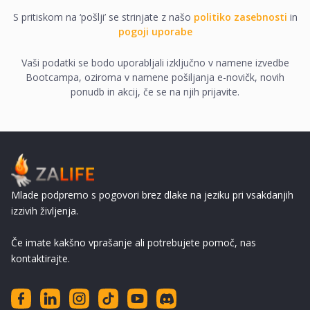
S pritiskom na ‘pošlji’ se strinjate z našo
politiko zasebnosti
in
pogoji uporabe
Vaši podatki se bodo uporabljali izključno v namene izvedbe
Bootcampa, oziroma v namene pošiljanja e-novičk, novih
ponudb in akcij, če se na njih prijavite.
Mlade podpremo s pogovori brez dlake na jeziku pri vsakdanjih
izzivih življenja.
Če imate kakšno vprašanje ali potrebujete pomoč, nas
kontaktirajte.