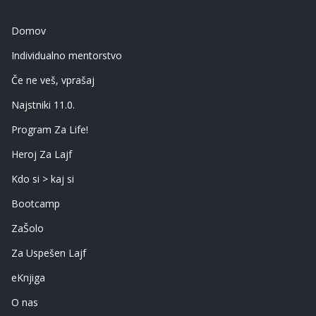
Domov
Individualno mentorstvo
Če ne veš, vprašaj
Najstniki 11.0.
Program Za Life!
Heroj Za Lajf
Kdo si > kaj si
Bootcamp
ZaŠolo
Za Uspešen Lajf
eKnjiga
O nas