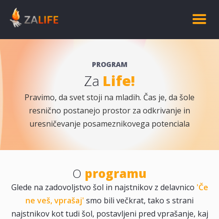
PROGRAM
Life!
Za
Pravimo, da svet stoji na mladih. Čas je, da šole
resnično postanejo prostor za odkrivanje in
uresničevanje posameznikovega potenciala
O
programu
Glede na zadovoljstvo šol in najstnikov z delavnico
'Če
ne veš, vpraša
j
'
smo bili večkrat, tako s strani
najstnikov kot tudi šol, postavljeni pred vprašanje, kaj