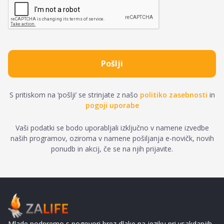
S pritiskom na ‘pošlji’ se strinjate z našo
politiko zasebnosti
in
pogoji uporabe
Vaši podatki se bodo uporabljali izključno v namene izvedbe
naših programov, oziroma v namene pošiljanja e-novičk, novih
ponudb in akcij, če se na njih prijavite.
Mlade podpremo s pogovori brez dlake na jeziku pri vsakdanjih