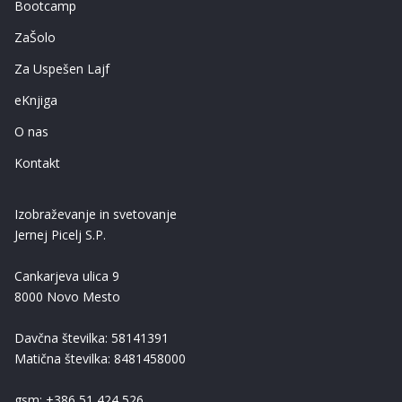
Bootcamp
ZaŠolo
Za Uspešen Lajf
eKnjiga
O nas
Kontakt
Izobraževanje in svetovanje
Jernej Picelj S.P.
Cankarjeva ulica 9
8000 Novo Mesto
Davčna številka: 58141391
Matična številka: 8481458000
gsm: +386 51 424 526