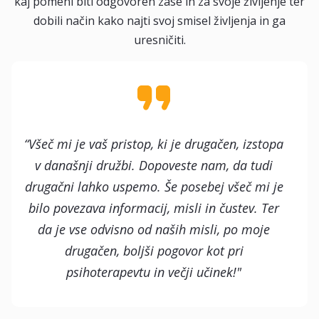
kaj pomeni biti odgovoren zase in za svoje življenje ter
dobili način kako najti svoj smisel življenja in ga
uresničiti.
“Všeč mi je vaš pristop, ki je drugačen, izstopa
v današnji družbi. Dopoveste nam, da tudi
drugačni lahko uspemo. Še posebej všeč mi je
bilo povezava informacij, misli in čustev. Ter
da je vse odvisno od naših misli, po moje
drugačen, boljši pogovor kot pri
psihoterapevtu in večji učinek!"