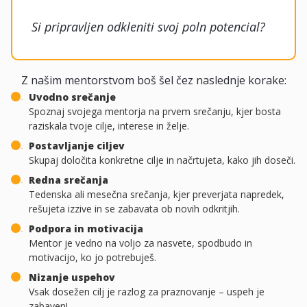
Si pripravljen odkleniti svoj poln potencial?
Z našim mentorstvom boš šel čez naslednje korake:
Uvodno srečanje
.
Spoznaj svojega mentorja na prvem srečanju, kjer bosta
raziskala tvoje cilje, interese in želje.
Postavljanje ciljev
.
Skupaj določita konkretne cilje in načrtujeta, kako jih doseči.
Redna srečanja
.
Tedenska ali mesečna srečanja, kjer preverjata napredek,
rešujeta izzive in se zabavata ob novih odkritjih.
Podpora in motivacija
.
Mentor je vedno na voljo za nasvete, spodbudo in
motivacijo, ko jo potrebuješ.
Nizanje uspehov
.
Vsak dosežen cilj je razlog za praznovanje – uspeh je
zabaven!