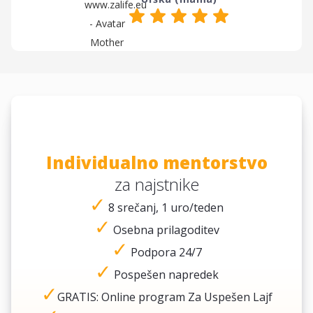
Individualno mentorstvo
za najstnike
✓
8 srečanj, 1 uro/teden
✓
Osebna prilagoditev
✓
Podpora 24/7
✓
Pospešen napredek
✓
GRATIS: Online program Za Uspešen Lajf